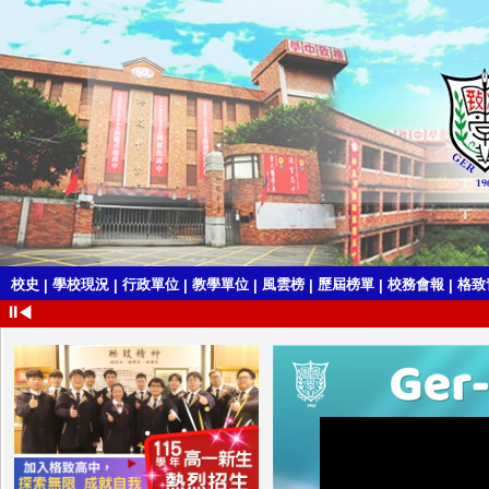
校史
學校現況
行政單位
教學單位
風雲榜
歷屆榜單
校務會報
格致
|
|
|
|
|
|
|
⏸
◀