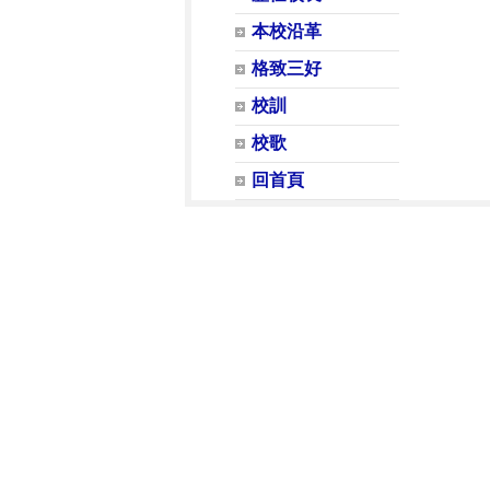
本校沿革
格致三好
校訓
校歌
回首頁